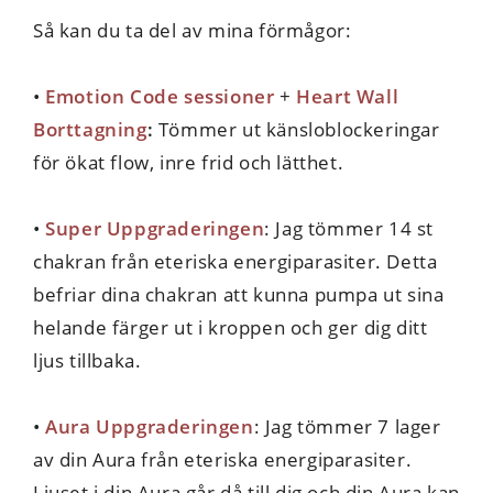
Så kan du ta del av mina förmågor:
•
Emotion Code sessioner
+
Heart Wall
Borttagning
:
Tömmer ut känsloblockeringar
för ökat flow, inre frid och lätthet.
•
Super Uppgraderingen
: Jag tömmer 14 st
chakran från eteriska energiparasiter. Detta
befriar dina chakran att kunna pumpa ut sina
helande färger ut i kroppen och ger dig ditt
ljus tillbaka.
•
Aura Uppgraderingen
: Jag tömmer 7 lager
av din Aura från eteriska energiparasiter.
Ljuset i din Aura går då till dig och din Aura kan