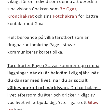
viktigt för en individ som denna att utveckla
sina visions Chakran som
3e Ögat
,
Kronchakrat
och sina
Fotchakran
för bättre
kontakt med Gaia.
Helt beroende på vilka tarotkort som är
dragna runtomkring Page i stavar
kommunicerar kortet olika.
Tarotkortet Page i Stavar kommer upp i mina
läggningar
när du är bekväm i dig själv, när
du dansar med livet, när du är socialt
välbevandrad och världsvan.
Du har balans i
livet eftersom du äter och dricker rikligt av
vad livet vill erbjuda dig. Ytterligare ett
Glow
up
kort!