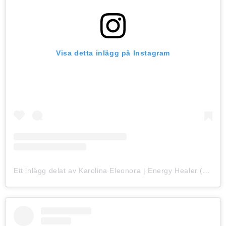
Visa detta inlägg på Instagram
Ett inlägg delat av Karolina Eleonora | Energy Healer (@karolina_eleonora)