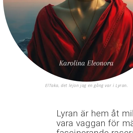
ElTaka, det lejon jag en gång var i Lyran.
Lyran är hem åt mil
vara vaggan för mä
fascinerande rasern