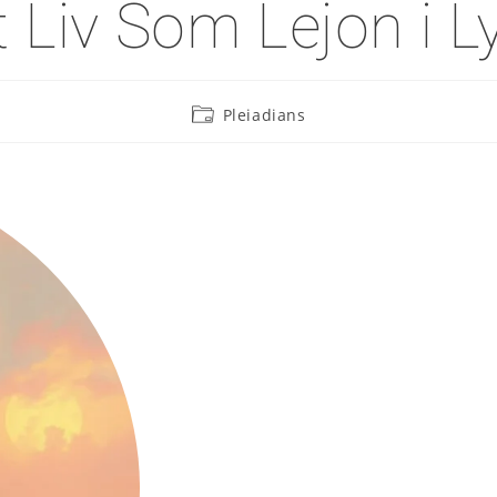
t Liv Som Lejon i L
Pleiadians