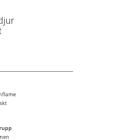
djur
t
inflame
skt
rupp
 men