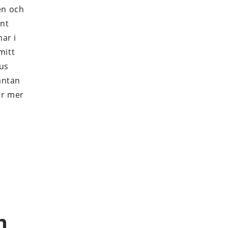
en och
ant
ar i
mitt
jus
äntan
är mer
n