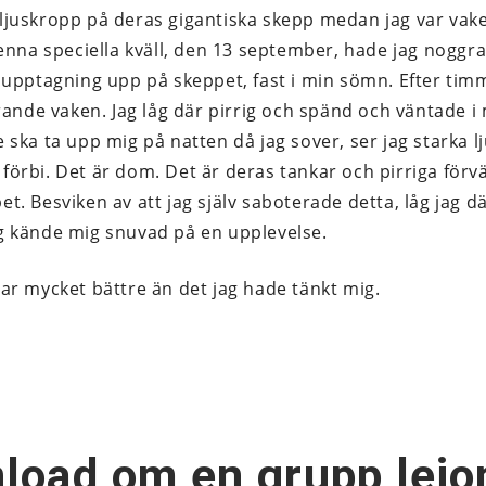
ljuskropp på deras gigantiska skepp medan jag var vak
Denna speciella kväll, den 13 september, hade jag noggr
 upptagning upp på skeppet, fast i min sömn. Efter timm
rande vaken. Jag låg där pirrig och spänd och väntade i 
ska ta upp mig på natten då jag sover, ser jag starka l
örbi. Det är dom. Det är deras tankar och pirriga förv
t. Besviken av att jag själv saboterade detta, låg jag d
g kände mig snuvad på en upplevelse.
ar mycket bättre än det jag hade tänkt mig.
load om en grupp lejo