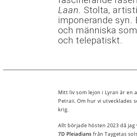
Laan
. Stolta, arti
imponerande syn. E
och människa som g
och telepatiskt.
Mitt liv som lejon i Lyran är en
Petraii. Om hur vi utvecklades so
krig.
Allt började hösten 2023 då jag 
7D Pleiadians
från Taygetas sol