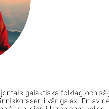
jontals galaktiska folklag och sä
nniskorasen i vår galax. En av d
a är de lejon i Lyran som kallas