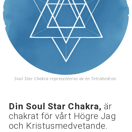
Soul Star Chakra representeras av en Tetrahedron.
Din Soul Star Chakra,
är
chakrat för vårt Högre Jag
och Kristusmedvetande.